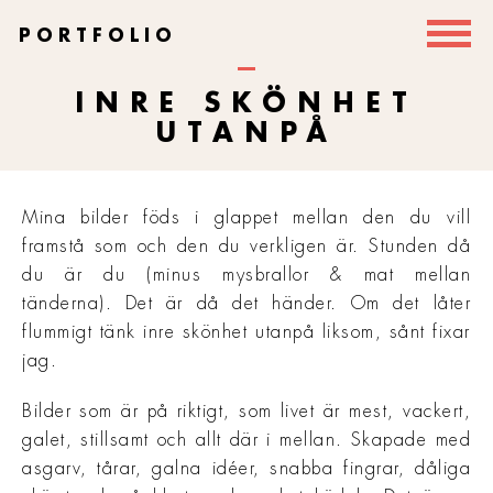
PORTFOLIO
INRE SKÖNHET
UTANPÅ
Mina bilder föds i glappet mellan den du vill
framstå som och den du verkligen är. Stunden då
du är du (minus mysbrallor & mat mellan
tänderna). Det är då det händer. Om det låter
flummigt tänk inre skönhet utanpå liksom, sånt fixar
jag.
Bilder som är på riktigt, som livet är mest, vackert,
galet, stillsamt och allt där i mellan. Skapade med
asgarv, tårar, galna idéer, snabba fingrar, dåliga