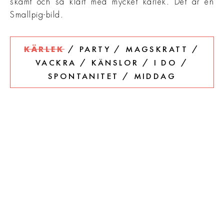
skämt och så klart med mycket kärlek. Det är en
Smallpig-bild.
/
/
/
PARTY
MAGSKRATT
KÄRLEK
/
/
/
VACKRA
KÄNSLOR
I DO
/
SPONTANITET
MIDDAG