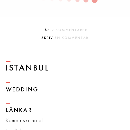
LÄS
2 KOMMENTARER
SKRIV
EN KOMMENTAR
EMAIL
ADDRESS
ISTANBUL
WEDDING
NAMN
STALMANNEN FUNGERAR
LÄNKAR
COMMENT
WHAT'S ON YOUR MIND
Kempinski hotel